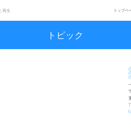
と再生
トップペ
トピック
T
f