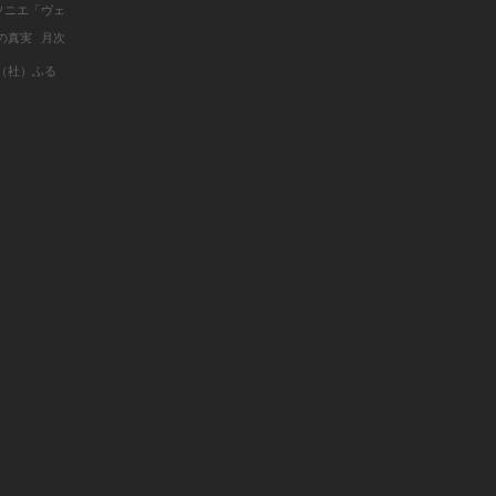
ソニエ「ヴェ
Mの真実
月次
（社）ふる