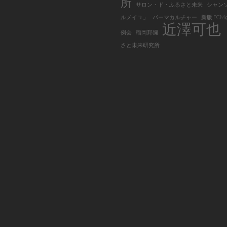
所
サロン・ド・ふるさと未来
シャン
ルメイユ」
パーマカルチャー
新版 EC
近澤可也
例会
稲岡邦彌
さと未来研究所