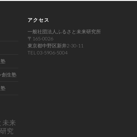
アクセス
一般社団法人ふるさと未来研究所
〒165-0026
東京都中野区新井2-30-11
TEL 03-5906-5004
生塾
イン創生塾
生塾
と未来
研究